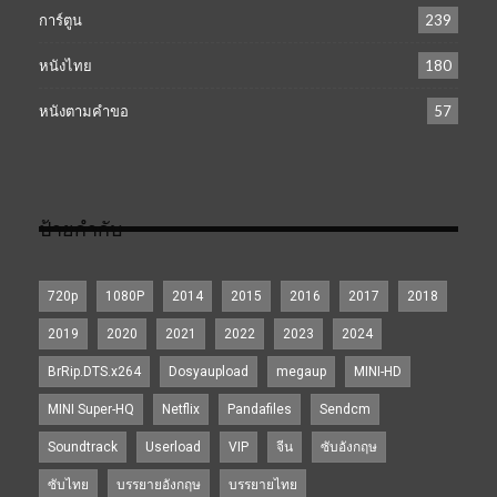
การ์ตูน
239
หนังไทย
180
หนังตามคำขอ
57
ป้ายกำกับ
720p
1080P
2014
2015
2016
2017
2018
2019
2020
2021
2022
2023
2024
BrRip.DTS.x264
Dosyaupload
megaup
MINI-HD
MINI Super-HQ
Netflix
Pandafiles
Sendcm
Soundtrack
Userload
VIP
จีน
ซับอังกฤษ
ซับไทย
บรรยายอังกฤษ
บรรยายไทย