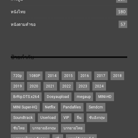
หนังไทย
180
หนังตามคำขอ
57
ป้ายกำกับ
720p
1080P
2014
2015
2016
2017
2018
2019
2020
2021
2022
2023
2024
BrRip.DTS.x264
Dosyaupload
megaup
MINI-HD
MINI Super-HQ
Netflix
Pandafiles
Sendcm
Soundtrack
Userload
VIP
จีน
ซับอังกฤษ
ซับไทย
บรรยายอังกฤษ
บรรยายไทย