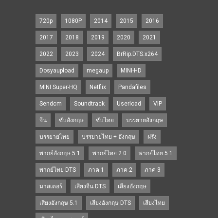
720p
1080P
2014
2015
2016
2017
2018
2019
2020
2021
2022
2023
2024
BrRip.DTS.x264
Dosyaupload
megaup
MINI-HD
MINI Super-HQ
Netflix
Pandafiles
Sendcm
Soundtrack
Userload
VIP
จีน
ซับอังกฤษ
ซับไทย
บรรยายอังกฤษ
บรรยายไทย
บรรยายไทย + อังกฤษ
ฝรั่ง
พากย์อังกฤษ 5.1
พากย์ไทย 2.0
พากย์ไทย 5.1
พากย์ไทย DTS
ภาค 1
ภาค 2
ภาค 3
มาสเตอร์
เสียงจีน DTS
เสียงอังกฤษ
เสียงอังกฤษ 5.1
เสียงอังกฤษ DTS
เสียงไทย