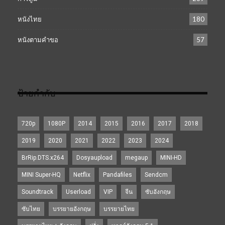
หนังไทย
180
หนังตามคำขอ
57
ป้ายกำกับ
720p
1080P
2014
2015
2016
2017
2018
2019
2020
2021
2022
2023
2024
BrRip.DTS.x264
Dosyaupload
megaup
MINI-HD
MINI Super-HQ
Netflix
Pandafiles
Sendcm
Soundtrack
Userload
VIP
จีน
ซับอังกฤษ
ซับไทย
บรรยายอังกฤษ
บรรยายไทย