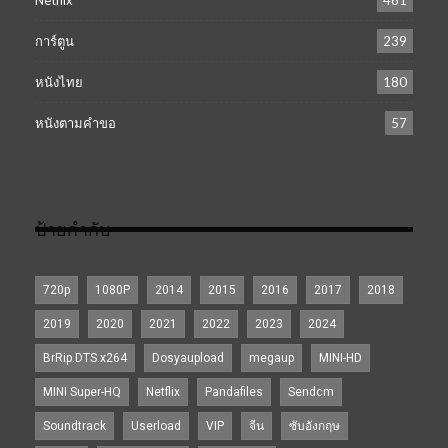
การ์ตูน
239
หนังไทย
180
หนังตามคำขอ
57
ป้ายกำกับ
720p
1080P
2014
2015
2016
2017
2018
2019
2020
2021
2022
2023
2024
BrRip.DTS.x264
Dosyaupload
megaup
MINI-HD
MINI Super-HQ
Netflix
Pandafiles
Sendcm
Soundtrack
Userload
VIP
จีน
ซับอังกฤษ