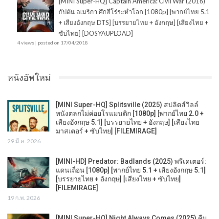
[MINI Super-HQ] Captain America: Civil War (2016)
กัปตัน อเมริกา ศึกฮีโร่ระห่ำโลก [1080p] [พากย์ไทย 5.1
+ เสียงอังกฤษ DTS] [บรรยายไทย + อังกฤษ] [เสียงไทย +
ซับไทย] [DOSYAUPLOAD]
4 views
|
posted on 17/04/2018
หนังอัพใหม่
[MINI Super-HQ] Splitsville (2025) สปลิตส์วิลล์
หนังตลกไม่ค่อยโรแมนติก [1080p] [พากย์ไทย 2.0 +
เสียงอังกฤษ 5.1] [บรรยายไทย + อังกฤษ] [เสียงไทย
มาสเตอร์ + ซับไทย] [FILEMIRAGE]
29 มี.ค. 2026
[MINI-HD] Predator: Badlands (2025) พรีเดเตอร์:
แดนเถื่อน [1080p] [พากย์ไทย 5.1 + เสียงอังกฤษ 5.1]
[บรรยายไทย + อังกฤษ] [เสียงไทย + ซับไทย]
[FILEMIRAGE]
19 ก.พ. 2026
[MINI Super-HQ] Night Always Comes (2025) คืน