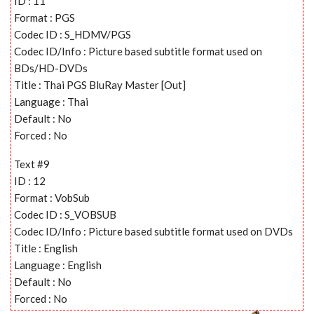
ID : 11
Format : PGS
Codec ID : S_HDMV/PGS
Codec ID/Info : Picture based subtitle format used on
BDs/HD-DVDs
Title : Thai PGS BluRay Master [Out]
Language : Thai
Default : No
Forced : No
Text #9
ID : 12
Format : VobSub
Codec ID : S_VOBSUB
Codec ID/Info : Picture based subtitle format used on DVDs
Title : English
Language : English
Default : No
Forced : No