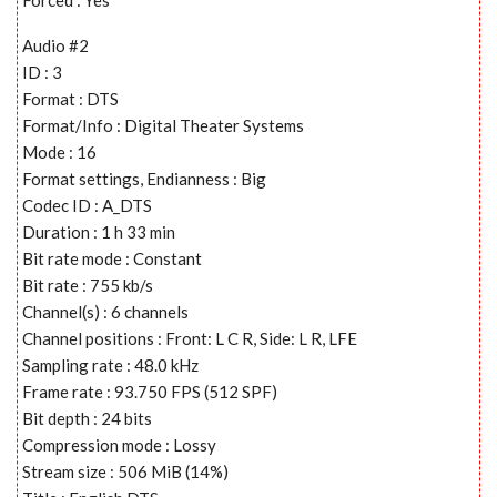
Audio #2
ID : 3
Format : DTS
Format/Info : Digital Theater Systems
Mode : 16
Format settings, Endianness : Big
Codec ID : A_DTS
Duration : 1 h 33 min
Bit rate mode : Constant
Bit rate : 755 kb/s
Channel(s) : 6 channels
Channel positions : Front: L C R, Side: L R, LFE
Sampling rate : 48.0 kHz
Frame rate : 93.750 FPS (512 SPF)
Bit depth : 24 bits
Compression mode : Lossy
Stream size : 506 MiB (14%)