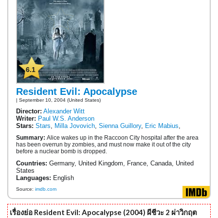
6.1
Resident Evil: Apocalypse
| September 10, 2004 (United States)
Director:
Alexander Witt
Writer:
Paul W.S. Anderson
Stars:
Stars
,
Milla Jovovich
,
Sienna Guillory
,
Eric Mabius
,
Summary:
Alice wakes up in the Raccoon City hospital after the area
has been overrun by zombies, and must now make it out of the city
before a nuclear bomb is dropped.
Countries:
Germany, United Kingdom, France, Canada, United
States
Languages:
English
Source:
imdb.com
เรื่องย่อ Resident Evil: Apocalypse (2004) ผีชีวะ 2 ผ่าวิกฤต