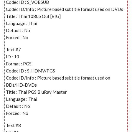
Codec ID : S_VOBSUB
Codec ID/Info : Picture based subtitle format used on DVDs
Title : Thai 1080p Out [BIG]
Language : Thai
Default : No
Forced : No
Text #7
ID : 10
Format : PGS
Codec ID : S_HDMV/PGS
Codec ID/Info : Picture based subtitle format used on
BDs/HD-DVDs
Title : Thai PGS BluRay Master
Language : Thai
Default : No
Forced : No
Text #8