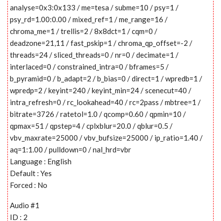
analyse=0x3:0x133 / me=tesa / subme=10 / psy=1 /
psy_rd=1.00:0.00 / mixed_ref=1 / me_range=16 /
chroma_me=1 / trellis=2 / 8x8dct=1 / cqm=0 /
deadzone=21,11 / fast_pskip=1 / chroma_qp_offset=-2 /
threads=24 / sliced_threads=0 / nr=0 / decimate=1 /
interlaced=0 / constrained_intra=0 / bframes=5 /
b_pyramid=0 / b_adapt=2 / b_bias=0 / direct=1 / wpredb=1 /
wpredp=2 / keyint=240 / keyint_min=24 / scenecut=40 /
intra_refresh=0 / rc_lookahead=40 / rc=2pass / mbtree=1 /
bitrate=3726 / ratetol=1.0 / qcomp=0.60 / qpmin=10 /
qpmax=51 / qpstep=4 / cplxblur=20.0 / qblur=0.5 /
vbv_maxrate=25000 / vbv_bufsize=25000 / ip_ratio=1.40 /
aq=1:1.00 / pulldown=0 / nal_hrd=vbr
Language : English
Default : Yes
Forced : No
Audio #1
ID : 2