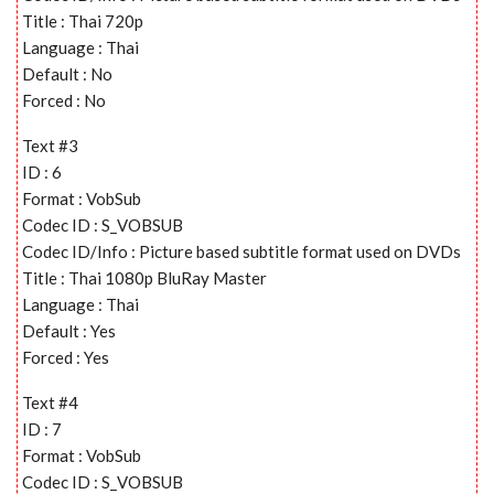
Title : Thai 720p
Language : Thai
Default : No
Forced : No
Text #3
ID : 6
Format : VobSub
Codec ID : S_VOBSUB
Codec ID/Info : Picture based subtitle format used on DVDs
Title : Thai 1080p BluRay Master
Language : Thai
Default : Yes
Forced : Yes
Text #4
ID : 7
Format : VobSub
Codec ID : S_VOBSUB