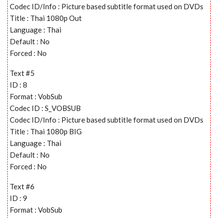
Codec ID/Info : Picture based subtitle format used on DVDs
Title : Thai 1080p Out
Language : Thai
Default : No
Forced : No
Text #5
ID : 8
Format : VobSub
Codec ID : S_VOBSUB
Codec ID/Info : Picture based subtitle format used on DVDs
Title : Thai 1080p BIG
Language : Thai
Default : No
Forced : No
Text #6
ID : 9
Format : VobSub