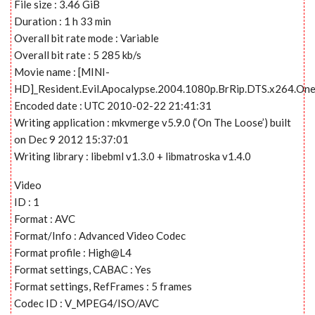
File size : 3.46 GiB
Duration : 1 h 33 min
Overall bit rate mode : Variable
Overall bit rate : 5 285 kb/s
Movie name : [MINI-
HD]_Resident.Evil.Apocalypse.2004.1080p.BrRip.DTS.x264.On
Encoded date : UTC 2010-02-22 21:41:31
Writing application : mkvmerge v5.9.0 (‘On The Loose’) built
on Dec 9 2012 15:37:01
Writing library : libebml v1.3.0 + libmatroska v1.4.0
Video
ID : 1
Format : AVC
Format/Info : Advanced Video Codec
Format profile : High@L4
Format settings, CABAC : Yes
Format settings, RefFrames : 5 frames
Codec ID : V_MPEG4/ISO/AVC