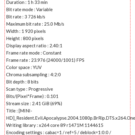
Duration : 1 h 33 min
Bit rate mode : Variable
Bit rate : 3 726 kb/s
Maximum bit rate : 25.0 Mb/s
Width : 1 920 pixels
Height : 800 pixels
Display aspect ratio : 2.40:1
Frame rate mode : Constant
Frame rate : 23.976 (24000/1001) FPS
Color space : YUV
Chroma subsampling : 4:2:0
Bit depth : 8 bits
Scan type : Progressive
Bits/(Pixel*Frame) : 0.101
Stream size : 2.41 GiB (69%)
Title : [MINI-
HD]_Resident.Evil.Apocalypse.2004.1080p.BrRip.DTS.x264.On
Writing library : x264 core 89 r1471M 1144615
Encoding settings : cabac=1 / ref=5 / deblock=1:0:0 /