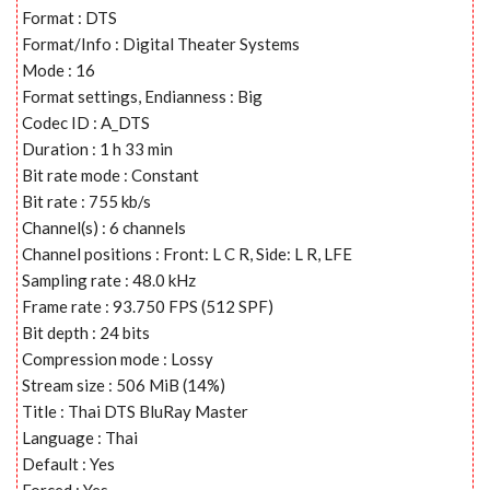
Format : DTS
Format/Info : Digital Theater Systems
Mode : 16
Format settings, Endianness : Big
Codec ID : A_DTS
Duration : 1 h 33 min
Bit rate mode : Constant
Bit rate : 755 kb/s
Channel(s) : 6 channels
Channel positions : Front: L C R, Side: L R, LFE
Sampling rate : 48.0 kHz
Frame rate : 93.750 FPS (512 SPF)
Bit depth : 24 bits
Compression mode : Lossy
Stream size : 506 MiB (14%)
Title : Thai DTS BluRay Master
Language : Thai
Default : Yes
Forced : Yes