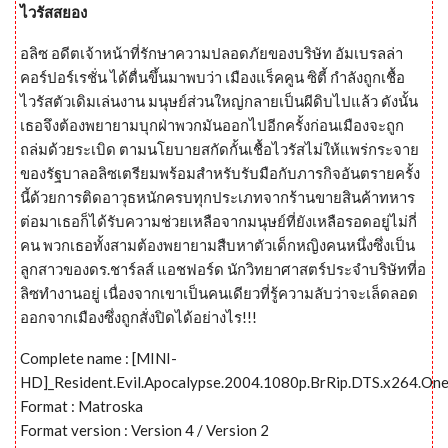
ไวรัสสยอง
อลิซ อดีตเจ้าหน้าที่รักษาความปลอดภัยของบริษัท อัมเบรลล่า
คอร์ปอร์เรชั่น ได้ตื่นขึ้นมาพบว่า เมืองแร็คคูน ซิตี้ กำลังถูกเชื้อ
ไวรัสตัวเดิมเล่นงาน มนุษย์ส่วนใหญ่กลายเป็นผีดิบไปแล้ว ดังนั้น
เธอจึงต้องพยายามบุกฝ่าพวกมันออกไปอีกครั้งก่อนเมืองจะถูก
ถล่มด้วยระเบิด ตามนโยบายสกัดกั้นเชื้อไวรัสไม่ให้แพร่กระจาย
ของรัฐบาลอลิซเตรียมพร้อมสำหรับรับมือกับภารกิจอันตรายครั้ง
นี้ด้วยการติดอาวุธหนักครบทุกประเภทจากร้านขายสินค้าทหาร
ต่อมาเธอก็ได้รับความช่วยเหลือจากมนุษย์ที่ยังเหลือรอดอยู่ไม่กี่
คน พวกเธอทั้งสามต้องพยายามสืบหาตัวเด็กหญิงคนหนึ่งซึ่งเป็น
ลูกสาวของดร.ชาร์ลส์ แอชฟอร์ด นักวิทยาศาสตร์ประจำบริษัทที่อ
ลิซทำงานอยู่ เนื่องจากเขาเป็นคนเดียวที่รู้ความลับว่าจะเล็ดลอด
ออกจากเมืองซึ่งถูกสั่งปิดได้อย่างไร!!!
Complete name : [MINI-
HD]_Resident.Evil.Apocalypse.2004.1080p.BrRip.DTS.x264.On
Format : Matroska
Format version : Version 4 / Version 2