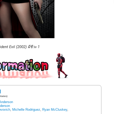
ent Evil (2002) ผีชีวะ 1
l
States)
Anderson
nderson
ovovich
,
Michelle Rodriguez
,
Ryan McCluskey
,