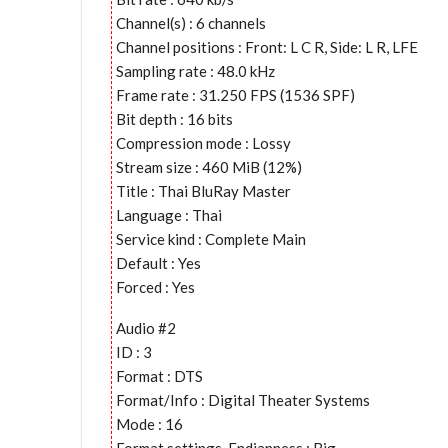
Channel(s) : 6 channels
Channel positions : Front: L C R, Side: L R, LFE
Sampling rate : 48.0 kHz
Frame rate : 31.250 FPS (1536 SPF)
Bit depth : 16 bits
Compression mode : Lossy
Stream size : 460 MiB (12%)
Title : Thai BluRay Master
Language : Thai
Service kind : Complete Main
Default : Yes
Forced : Yes
Audio #2
ID : 3
Format : DTS
Format/Info : Digital Theater Systems
Mode : 16
Format settings, Endianness : Big