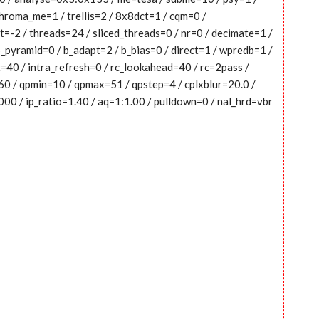
hroma_me=1 / trellis=2 / 8x8dct=1 / cqm=0 /
=-2 / threads=24 / sliced_threads=0 / nr=0 / decimate=1 /
b_pyramid=0 / b_adapt=2 / b_bias=0 / direct=1 / wpredb=1 /
=40 / intra_refresh=0 / rc_lookahead=40 / rc=2pass /
60 / qpmin=10 / qpmax=51 / qpstep=4 / cplxblur=20.0 /
0 / ip_ratio=1.40 / aq=1:1.00 / pulldown=0 / nal_hrd=vbr