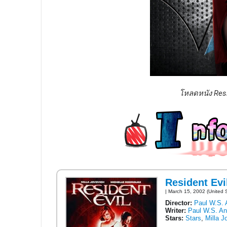
โหลดหนัง Resid
Resident Evi
| March 15, 2002 (United 
Director:
Paul W.S. 
Writer:
Paul W.S. A
Stars:
Stars
,
Milla J