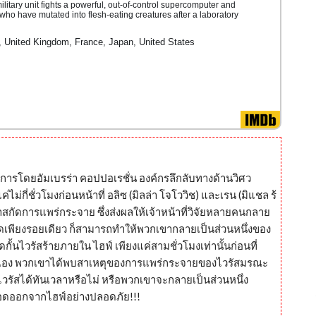
ilitary unit fights a powerful, out-of-control supercomputer and
 who have mutated into flesh-eating creatures after a laboratory
United Kingdom, France, Japan, United States
เนินการโดยอัมเบรร่า คอปปอเรชั่น องค์กรลึกลับทางด้านวิศว
่กี่ชั่วโมงก่อนหน้าที่ อลิซ (มิลล่า โจโววิช) และเรน (มิแชล ร้
กัดการแพร่กระจาย ซึ่งส่งผลให้เจ้าหน้าที่วิจัยหลายคนกลาย
ยกัดเพียงรอยเดียว ก็สามารถทำให้พวกเขากลายเป็นส่วนหนึ่งของ
นไวรัสร้ายภายใน ไฮฟ์ เพียงแค่สามชั่วโมงเท่านั้นก่อนที่
นนี้เอง พวกเขาได้พบสาเหตุของการแพร่กระจายของไวรัสมรณะ
วรัสได้ทันเวลาหรือไม่ หรือพวกเขาจะกลายเป็นส่วนหนึ่ง
รอดออกจากไฮฟ์อย่างปลอดภัย!!!