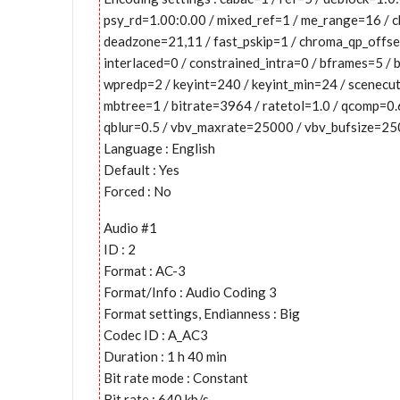
psy_rd=1.00:0.00 / mixed_ref=1 / me_range=16 / c
deadzone=21,11 / fast_pskip=1 / chroma_qp_offset
interlaced=0 / constrained_intra=0 / bframes=5 / 
wpredp=2 / keyint=240 / keyint_min=24 / scenecut
mbtree=1 / bitrate=3964 / ratetol=1.0 / qcomp=0.
qblur=0.5 / vbv_maxrate=25000 / vbv_bufsize=2500
Language : English
Default : Yes
Forced : No
Audio #1
ID : 2
Format : AC-3
Format/Info : Audio Coding 3
Format settings, Endianness : Big
Codec ID : A_AC3
Duration : 1 h 40 min
Bit rate mode : Constant
Bit rate : 640 kb/s