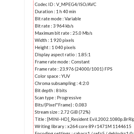
Codec ID : V_MPEG4/ISO/AVC
Duration : 1 h 40 min
Bit rate mode : Variable
Bit rate : 3 964 kb/s
Maximum bit rate : 25.0 Mb/s
Width : 1 920 pixels
Height : 1 040 pixels
Display aspect ratio : 1.85:1
Frame rate mode : Constant
Frame rate : 23.976 (24000/1001) FPS
Color space : YUV
Chroma subsampling : 4:2:0
Bit depth : 8 bits
Scan type : Progressive
Bits/(Pixel*Frame) : 0.083
Stream size : 2.72 GiB (72%)
Title : [MINI-HD]_Resident Evil.2002.1080p.Br
Writing library : x264 core 89 r1471M 1144615
Encoding settings : cabac=1 / ref=5 / deblock=1: