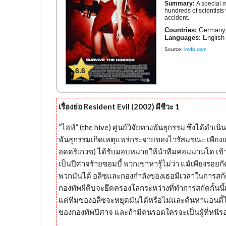
Summary:
A special m
hundreds of scientists
accident.
Countries:
Germany, 
Languages:
English
Source:
imdb.com
6.6
เรื่องย่อ Resident Evil (2002) ผีชีวะ 1
“ไฮฟ์” (the hive) ศูนย์วิจัยทางพันธุกรรม ซึ่งได้ดำ
พันธุกรรมเกิดเหตุแพร่กระจายของไวรัสมรณะ เพียงแค่ไม
อดดริเกวซ) ได้รับมอบหมายให้นำทีมคอมมานโด เข้าส
เป็นปีศาจร้ายซอมบี้ พวกเขาหารู้ไม่ว่า แม้เพียงรอ
พวกมันได้ อลิซและกองกำลังของเธอมีเวลาในการสกัดกั้
กองทัพผีดิบจะยึดครองโลกระหว่างที่ทำการสกัดกั้
แต่ทีมของอลิซจะหยุดมันได้หรือไม่และค้นหาแอนตี้ไ
ของกองทัพปีศาจ และถ้ามีคนรอดใครจะเป็นผู้ที่หนี