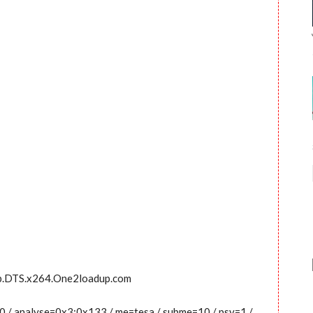
Rip.DTS.x264.One2loadup.com
0:0 / analyse=0x3:0x133 / me=tesa / subme=10 / psy=1 /