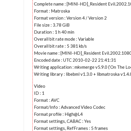
Complete name : [MINI-HD]_Resident Evil.2002.
Format : Matroska
Format version : Version 4 / Version 2
File size : 3.78 GiB
Duration : 1 h 40 min
Overall bit rate mode : Variable
Overall bit rate : 5 381 kb/s
Movie name : [MINI-HD]_Resident Evil.2002.10
Encoded date : UTC 2010-02-22 21:41:31
Writing application : mkvmerge v5.9.0 (‘On The Lo
Writing library : libebml v1.3.0 + libmatroska v1.4.
Video
ID : 1
Format : AVC
Format/Info : Advanced Video Codec
Format profile : High@L4
Format settings, CABAC : Yes
Format settings, RefFrames : 5 frames