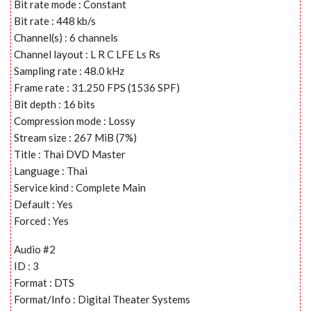
Bit rate mode : Constant
Bit rate : 448 kb/s
Channel(s) : 6 channels
Channel layout : L R C LFE Ls Rs
Sampling rate : 48.0 kHz
Frame rate : 31.250 FPS (1536 SPF)
Bit depth : 16 bits
Compression mode : Lossy
Stream size : 267 MiB (7%)
Title : Thai DVD Master
Language : Thai
Service kind : Complete Main
Default : Yes
Forced : Yes
Audio #2
ID : 3
Format : DTS
Format/Info : Digital Theater Systems