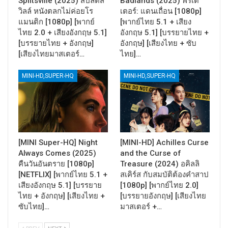
Splitsville (2025) สปลิตส์
Badlands (2025) พรีเด
วิลล์ หนังตลกไม่ค่อยโร
เตอร์: แดนเถื่อน [1080p]
แมนติก [1080p] [พากย์
[พากย์ไทย 5.1 + เสียง
ไทย 2.0 + เสียงอังกฤษ 5.1]
อังกฤษ 5.1] [บรรยายไทย +
[บรรยายไทย + อังกฤษ]
อังกฤษ] [เสียงไทย + ซับ
[เสียงไทยมาสเตอร์…
ไทย]…
MINI-HD,SUPER-HQ
MINI-HD,SUPER-HQ
[MINI Super-HQ] Night
[MINI-HD] Achilles Curse
Always Comes (2025)
and the Curse of
คืนวันอันตราย [1080p]
Treasure (2024) อคิลลิ
[NETFLIX] [พากย์ไทย 5.1 +
สเคิร์ส กับสมบัติต้องคำสาป
เสียงอังกฤษ 5.1] [บรรยาย
[1080p] [พากย์ไทย 2.0]
ไทย + อังกฤษ] [เสียงไทย +
[บรรยายอังกฤษ] [เสียงไทย
ซับไทย]…
มาสเตอร์ +…