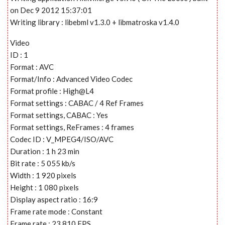
on Dec 9 2012 15:37:01
Writing library : libebml v1.3.0 + libmatroska v1.4.0
Video
ID : 1
Format : AVC
Format/Info : Advanced Video Codec
Format profile : High@L4
Format settings : CABAC / 4 Ref Frames
Format settings, CABAC : Yes
Format settings, ReFrames : 4 frames
Codec ID : V_MPEG4/ISO/AVC
Duration : 1 h 23 min
Bit rate : 5 055 kb/s
Width : 1 920 pixels
Height : 1 080 pixels
Display aspect ratio : 16:9
Frame rate mode : Constant
Frame rate : 23.810 FPS