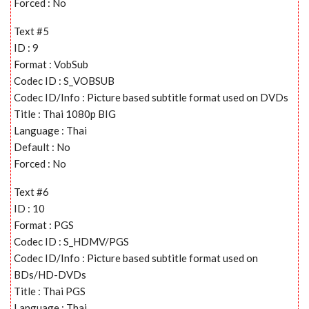
Forced : No
Text #5
ID : 9
Format : VobSub
Codec ID : S_VOBSUB
Codec ID/Info : Picture based subtitle format used on DVDs
Title : Thai 1080p BIG
Language : Thai
Default : No
Forced : No
Text #6
ID : 10
Format : PGS
Codec ID : S_HDMV/PGS
Codec ID/Info : Picture based subtitle format used on
BDs/HD-DVDs
Title : Thai PGS
Language : Thai