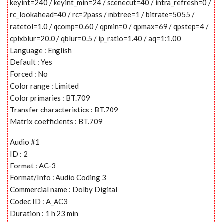
keyint=240 / keyint_min=24 / scenecut=40 / intra_refresh=0 /
rc_lookahead=40 / rc=2pass / mbtree=1 / bitrate=5055 /
ratetol=1.0 / qcomp=0.60 / qpmin=0 / qpmax=69 / qpstep=4 /
cplxblur=20.0 / qblur=0.5 / ip_ratio=1.40 / aq=1:1.00
Language : English
Default : Yes
Forced : No
Color range : Limited
Color primaries : BT.709
Transfer characteristics : BT.709
Matrix coefficients : BT.709
Audio #1
ID : 2
Format : AC-3
Format/Info : Audio Coding 3
Commercial name : Dolby Digital
Codec ID : A_AC3
Duration : 1 h 23 min