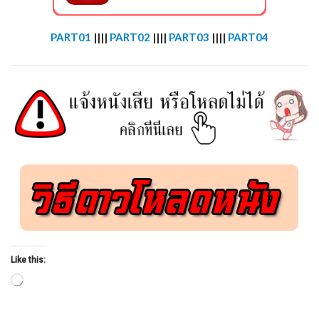
PART01
||||
PART02
||||
PART03
||||
PART04
Like this:
Loading…