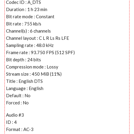
Codec ID : A_DTS
Duration : 1 h 23 min
Bit rate mode : Constant
Bit rate : 755 kb/s
Channel(s) : 6 channels
Channel layout : C L R Ls Rs LFE
Sampling rate : 48.0 kHz
Frame rate : 93.750 FPS (512 SPF)
Bit depth : 24 bits
Compression mode : Lossy
Stream size : 450 MiB (11%)
Title : English DTS
Language : English
Default : No
Forced : No
Audio #3
ID : 4
Format : AC-3