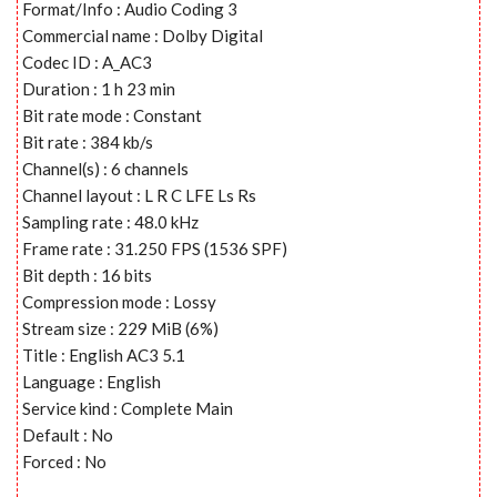
Format/Info : Audio Coding 3
Commercial name : Dolby Digital
Codec ID : A_AC3
Duration : 1 h 23 min
Bit rate mode : Constant
Bit rate : 384 kb/s
Channel(s) : 6 channels
Channel layout : L R C LFE Ls Rs
Sampling rate : 48.0 kHz
Frame rate : 31.250 FPS (1536 SPF)
Bit depth : 16 bits
Compression mode : Lossy
Stream size : 229 MiB (6%)
Title : English AC3 5.1
Language : English
Service kind : Complete Main
Default : No
Forced : No