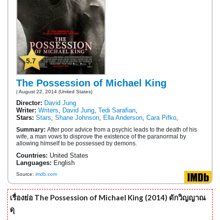
5.7
The Possession of Michael King
| August 22, 2014 (United States)
Director:
David Jung
Writer:
Writers
,
David Jung
,
Tedi Sarafian
,
Stars:
Stars
,
Shane Johnson
,
Ella Anderson
,
Cara Pifko
,
Summary:
After poor advice from a psychic leads to the death of his
wife, a man vows to disprove the existence of the paranormal by
allowing himself to be possessed by demons.
Countries:
United States
Languages:
English
Source:
imdb.com
เรื่องย่อ The Possession of Michael King (2014) ดักวิญญาณ
ดุ