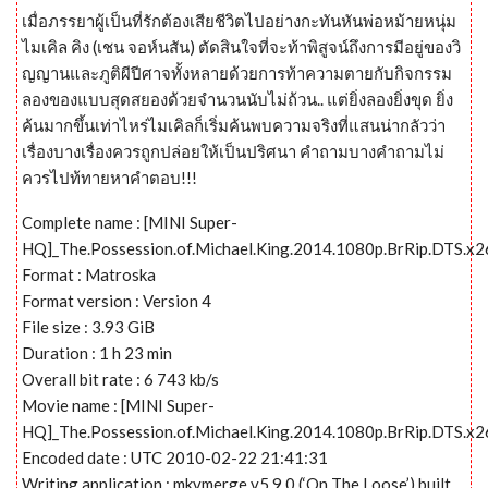
เมื่อภรรยาผู้เป็นที่รักต้องเสียชีวิตไปอย่างกะทันหันพ่อหม้ายหนุ่ม
ไมเคิล คิง (เชน จอห์นสัน) ตัดสินใจที่จะท้าพิสูจน์ถึงการมีอยู่ของวิ
ญญานและภูติผีปีศาจทั้งหลายด้วยการท้าความตายกับกิจกรรม
ลองของแบบสุดสยองด้วยจำนวนนับไม่ถ้วน.. แต่ยิ่งลองยิ่งขุด ยิ่ง
ค้นมากขึ้นเท่าไหร่ไมเคิลก็เริ่มค้นพบความจริงที่แสนน่ากลัวว่า
เรื่องบางเรื่องควรถูกปล่อยให้เป็นปริศนา คำถามบางคำถามไม่
ควรไปท้ทายหาคำตอบ!!!
Complete name : [MINI Super-
HQ]_The.Possession.of.Michael.King.2014.1080p.BrRip.DTS.x
Format : Matroska
Format version : Version 4
File size : 3.93 GiB
Duration : 1 h 23 min
Overall bit rate : 6 743 kb/s
Movie name : [MINI Super-
HQ]_The.Possession.of.Michael.King.2014.1080p.BrRip.DTS.x
Encoded date : UTC 2010-02-22 21:41:31
Writing application : mkvmerge v5.9.0 (‘On The Loose’) built