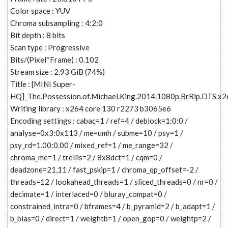
Color space : YUV
Chroma subsampling : 4:2:0
Bit depth : 8 bits
Scan type : Progressive
Bits/(Pixel*Frame) : 0.102
Stream size : 2.93 GiB (74%)
Title : [MINI Super-
HQ]_The.Possession.of.Michael.King.2014.1080p.BrRip.DTS.x
Writing library : x264 core 130 r2273 b3065e6
Encoding settings : cabac=1 / ref=4 / deblock=1:0:0 /
analyse=0x3:0x113 / me=umh / subme=10 / psy=1 /
psy_rd=1.00:0.00 / mixed_ref=1 / me_range=32 /
chroma_me=1 / trellis=2 / 8x8dct=1 / cqm=0 /
deadzone=21,11 / fast_pskip=1 / chroma_qp_offset=-2 /
threads=12 / lookahead_threads=1 / sliced_threads=0 / nr=0 /
decimate=1 / interlaced=0 / bluray_compat=0 /
constrained_intra=0 / bframes=4 / b_pyramid=2 / b_adapt=1 /
b_bias=0 / direct=1 / weightb=1 / open_gop=0 / weightp=2 /