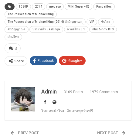
1080P
2014
megaup
MINI Super-HQ
Pandafiles
The Possession of Michael King
The Possession of Michael King (2014) ดักวิญญาณดุ
VIP
ซับไทย
ดักวิญญาณดุ
บรรยายไทย + อังกฤษ
พากย์ไทย 5.1
เสียงอังกฤษ DTS
เสียงไทย
2
Share
Facebook
Google+
Admin
3169 Posts
1979 Comments
โหลดหนังใหม่ อัพเดททุกวันฟรี
PREV POST
NEXT POST