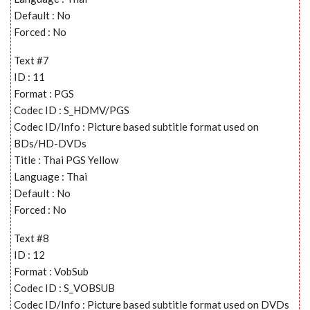
Default : No
Forced : No
Text #7
ID : 11
Format : PGS
Codec ID : S_HDMV/PGS
Codec ID/Info : Picture based subtitle format used on
BDs/HD-DVDs
Title : Thai PGS Yellow
Language : Thai
Default : No
Forced : No
Text #8
ID : 12
Format : VobSub
Codec ID : S_VOBSUB
Codec ID/Info : Picture based subtitle format used on DVDs