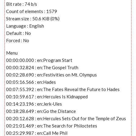
Bit rate : 74 b/s
Count of elements : 1579
Stream size : 50.6 KiB (0%)
Language : English
Default : No
Forced : No
Menu
00:00:00.000 : en:Program Start
00:00:32.824 : en:The Gospel Truth
00:02:28.690 : en:Festivities on Mt. Olympus
00:05:16.566 : en:Hades
00:07:55.392 : en:The Fates Reveal the Future to Hades
00:10:59.617 : en:Hercules Is Kidnapped
00:14:23.196 : en:Jerk-Ules
00:18:28.649 : en:Go the Distance
00:20:12.628 : en:Hercules Sets Out for the Temple of Zeus
00:21:01.469 : en:The Search for Philoctetes
00:25:29.987 : en:Call Me Phil