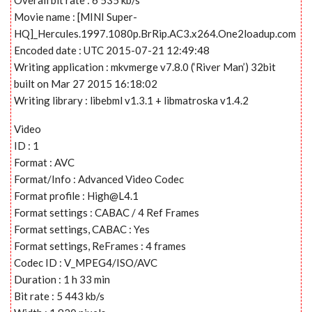
Movie name : [MINI Super-
HQ]_Hercules.1997.1080p.BrRip.AC3.x264.One2loadup.com
Encoded date : UTC 2015-07-21 12:49:48
Writing application : mkvmerge v7.8.0 (‘River Man’) 32bit
built on Mar 27 2015 16:18:02
Writing library : libebml v1.3.1 + libmatroska v1.4.2
Video
ID : 1
Format : AVC
Format/Info : Advanced Video Codec
Format profile :
High@L4.1
Format settings : CABAC / 4 Ref Frames
Format settings, CABAC : Yes
Format settings, ReFrames : 4 frames
Codec ID : V_MPEG4/ISO/AVC
Duration : 1 h 33 min
Bit rate : 5 443 kb/s