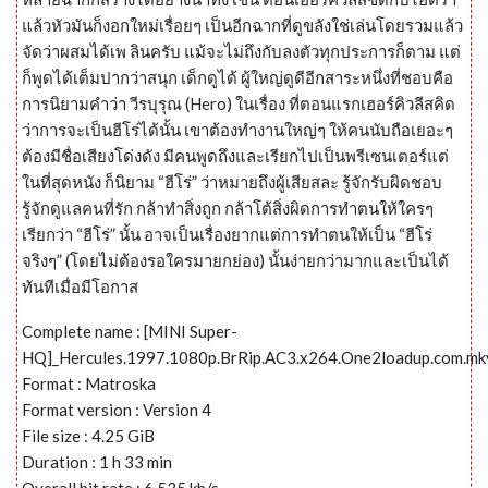
แล้วหัวมันก็งอกใหม่เรื่อยๆ เป็นอีกฉากที่ดูขลังใช่เล่นโดยรวมแล้ว
จัดว่าผสมได้เพ ลินครับ แม้จะไม่ถึงกับลงตัวทุกประการก็ตาม แต่
ก็พูดได้เต็มปากว่าสนุก เด็กดูได้ ผู้ใหญ่ดูดีอีกสาระหนึ่งที่ชอบคือ
การนิยามคำว่า วีรบุรุณ (Hero) ในเรื่อง ที่ตอนแรกเฮอร์คิวลีสคิด
ว่าการจะเป็นฮีโร่ได้นั้น เขาต้องทำงานใหญ่ๆ ให้คนนับถือเยอะๆ
ต้องมีชื่อเสียงโด่งดัง มีคนพูดถึงและเรียกไปเป็นพรีเซนเตอร์แต่
ในที่สุดหนัง ก็นิยาม “ฮีโร่” ว่าหมายถึงผู้เสียสละ รู้จักรับผิดชอบ
รู้จักดูแลคนที่รัก กล้าทำสิ่งถูก กล้าโต้สิ่งผิดการทำตนให้ใครๆ
เรียกว่า “ฮีโร่” นั้น อาจเป็นเรื่องยากแต่การทำตนให้เป็น “ฮีโร่
จริงๆ” (โดยไม่ต้องรอใครมายกย่อง) นั้นง่ายกว่ามากและเป็นได้
ทันทีเมื่อมีโอกาส
Complete name : [MINI Super-
HQ]_Hercules.1997.1080p.BrRip.AC3.x264.One2loadup.com.mk
Format : Matroska
Format version : Version 4
File size : 4.25 GiB
Duration : 1 h 33 min
Overall bit rate : 6 535 kb/s