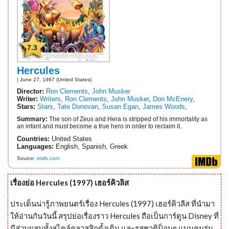
7.3
Hercules
| June 27, 1997 (United States)
Director:
Ron Clements
,
John Musker
Writer:
Writers
,
Ron Clements
,
John Musker
,
Don McEnery
,
Stars:
Stars
,
Tate Donovan
,
Susan Egan
,
James Woods
,
Summary:
The son of Zeus and Hera is stripped of his immortality as
an infant and must become a true hero in order to reclaim it.
Countries:
United States
Languages:
English, Spanish, Greek
Source:
imdb.com
เรื่องย่อ Hercules (1997) เฮอร์คิวลิส
ประเด็นน่ารู้ภาพยนตร์เรื่อง Hercules (1997) เฮอร์คิวลีส ที่นำมา
ให้อ่านกันวันนี้ สรุปย่อเรื่องราว Hercules ถือเป็นการ์ตูน Disney ที่
มีส่วนผสมทั้งสไตล์คลาสสิกดั้งเดิม และรสชาติป็อบๆ แบบคนรุ่น