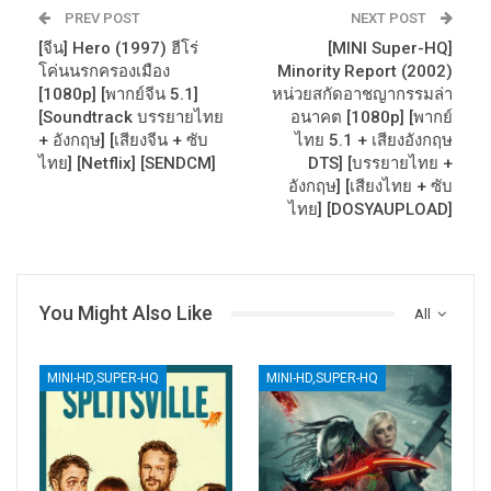
PREV POST
NEXT POST
[จีน] Hero (1997) ฮีโร่
[MINI Super-HQ]
โค่นนรกครองเมือง
Minority Report (2002)
[1080p] [พากย์จีน 5.1]
หน่วยสกัดอาชญากรรมล่า
[Soundtrack บรรยายไทย
อนาคต [1080p] [พากย์
+ อังกฤษ] [เสียงจีน + ซับ
ไทย 5.1 + เสียงอังกฤษ
ไทย] [Netflix] [SENDCM]
DTS] [บรรยายไทย +
อังกฤษ] [เสียงไทย + ซับ
ไทย] [DOSYAUPLOAD]
You Might Also Like
All
MINI-HD,SUPER-HQ
MINI-HD,SUPER-HQ