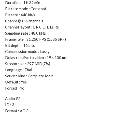
Duration : 1 h 32 min
Bit rate mode : Constant
Bit rate : 448 kb/s
Channel(s) : 6 channels
Channel layout : L R C LFE Ls Rs
Sampling rate : 48.0 kHz
Frame rate : 31.250 FPS (1536 SPF)
Bit depth : 16 bits
Compression mode : Lossy
Delay relative to video : 19 s 100 ms
Stream size : 297 MiB (7%)
Language : Thai
Service kind : Complete Main
Default : Yes
Forced : No
Audio #2
ID : 3
Format : AC-3