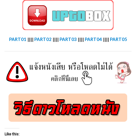
PART01
||||
PART02
||||
PART03
||||
PART04
||||
PART05
Like this: