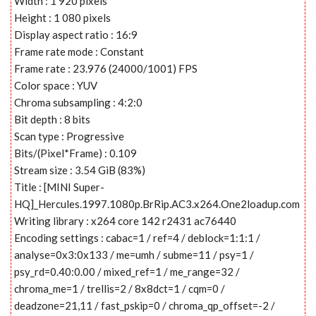
Width : 1 920 pixels
Height : 1 080 pixels
Display aspect ratio : 16:9
Frame rate mode : Constant
Frame rate : 23.976 (24000/1001) FPS
Color space : YUV
Chroma subsampling : 4:2:0
Bit depth : 8 bits
Scan type : Progressive
Bits/(Pixel*Frame) : 0.109
Stream size : 3.54 GiB (83%)
Title : [MINI Super-
HQ]_Hercules.1997.1080p.BrRip.AC3.x264.One2loadup.com
Writing library : x264 core 142 r2431 ac76440
Encoding settings : cabac=1 / ref=4 / deblock=1:1:1 /
analyse=0x3:0x133 / me=umh / subme=11 / psy=1 /
psy_rd=0.40:0.00 / mixed_ref=1 / me_range=32 /
chroma_me=1 / trellis=2 / 8x8dct=1 / cqm=0 /
deadzone=21,11 / fast_pskip=0 / chroma_qp_offset=-2 /