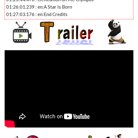
01:26:01.239 : en:A Star Is Born
01:27:03.176 : en:End Credits