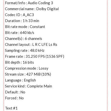
Format/Info : Audio Coding 3
Commercial name : Dolby Digital
Codec ID : A_AC3
Duration : 1 h 33 min
Bit rate mode : Constant
Bit rate : 640 kb/s
Channel(s) : 6 channels
Channel layout : L R C LFE Ls Rs
Sampling rate : 48.0 kHz
Frame rate : 31.250 FPS (1536 SPF)
Bit depth : 16 bits
Compression mode : Lossy
Stream size : 427 MiB (10%)
Language : English
Service kind : Complete Main
Default : No
Forced : No
Text #1