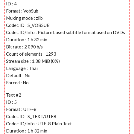
ID : 4
Format : VobSub
Muxing mode : zlib
Codec ID : S_VOBSUB
Codec ID/Info : Picture based subtitle format used on DVDs
Duration : 1 h 32 min
Bit rate : 2 090 b/s
Count of elements : 1293
Stream size : 1.38 MiB (0%)
Language : Thai
Default : No
Forced : No
Text #2
ID : 5
Format : UTF-8
Codec ID : S_TEXT/UTF8
Codec ID/Info : UTF-8 Plain Text
Duration : 1 h 32 min