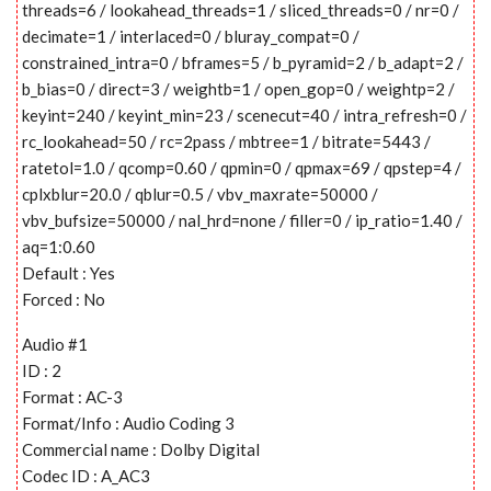
threads=6 / lookahead_threads=1 / sliced_threads=0 / nr=0 /
decimate=1 / interlaced=0 / bluray_compat=0 /
constrained_intra=0 / bframes=5 / b_pyramid=2 / b_adapt=2 /
b_bias=0 / direct=3 / weightb=1 / open_gop=0 / weightp=2 /
keyint=240 / keyint_min=23 / scenecut=40 / intra_refresh=0 /
rc_lookahead=50 / rc=2pass / mbtree=1 / bitrate=5443 /
ratetol=1.0 / qcomp=0.60 / qpmin=0 / qpmax=69 / qpstep=4 /
cplxblur=20.0 / qblur=0.5 / vbv_maxrate=50000 /
vbv_bufsize=50000 / nal_hrd=none / filler=0 / ip_ratio=1.40 /
aq=1:0.60
Default : Yes
Forced : No
Audio #1
ID : 2
Format : AC-3
Format/Info : Audio Coding 3
Commercial name : Dolby Digital
Codec ID : A_AC3