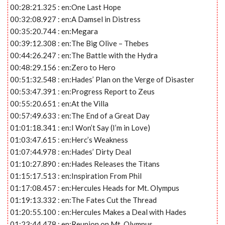
00:28:21.325 : en:One Last Hope
00:32:08.927 : en:A Damsel in Distress
00:35:20.744 : en:Megara
00:39:12.308 : en:The Big Olive – Thebes
00:44:26.247 : en:The Battle with the Hydra
00:48:29.156 : en:Zero to Hero
00:51:32.548 : en:Hades’ Plan on the Verge of Disaster
00:53:47.391 : en:Progress Report to Zeus
00:55:20.651 : en:At the Villa
00:57:49.633 : en:The End of a Great Day
01:01:18.341 : en:I Won’t Say (I’m in Love)
01:03:47.615 : en:Herc’s Weakness
01:07:44.978 : en:Hades’ Dirty Deal
01:10:27.890 : en:Hades Releases the Titans
01:15:17.513 : en:Inspiration From Phil
01:17:08.457 : en:Hercules Heads for Mt. Olympus
01:19:13.332 : en:The Fates Cut the Thread
01:20:55.100 : en:Hercules Makes a Deal with Hades
01:23:44.478 : en:Reunion on Mt. Olympus