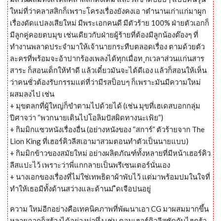
ใหม่ที่ว่าคลาสสิกก็เพราะโครงเรื่องยังคงเอ าตำนานเก่าแก่มาผูก
เรื่องดัดแปลงเสียใหม่ มีพระเอกคนดี มีตัวร้าย 100% ฝ่ายตัวเอกก็
มีลูกคู่คอยตบมุข เช่นเดียวกับฝ่ายผู้ร้ายที่ต้องมีลูกน้องต๊องๆ ที่
ทำงานพลาดประจำมาให้เจ้านายกระทืบตลอดเรื่อง ตามด้วยตัว
ละครที่พร้อมจะอ้าปากร้องเพลงได้ทุกเมื่อท ุกเวลาส่วนแก่นสาร
สาระ ก็สอนเด็กให้ทำดี แล้วเดี๋ยวมันจะได้ดีเอง แล้วก็สอนให้เห็น
ว่าคนชั่วต้องรับกรรมแต่ที่ว่ามีรสป็อบๆ ก็เพราะมันมีความใหม่
ผสมลงไป เช่น
+ มุขตลกที่ผู้ใหญ่ก็ขำตามไปด้วยได้ (เช่น มุขที่เฮเดสบอกกลุ่ม
ปีศาจว่า “พวกนายเดินไปโอลิมปัสผิดทางนะเฟ้ย”)
+ กิมมิกแซวหนังเรื่องอื่น (อย่างหนังของ “สการ์” ตัวร้ายจาก The
Lion King ที่เฮอร์คิวลีสเอามาสวมตอนทำตัวเป็นนายแบบ)
+ กิมมิกข้าวของสมัยใหม่ อย่างผลิตภัณฑ์ทั้งหลายที่มีหน้าเฮอร์คิว
ลีสแปะไว้ เพราะว่าพี่แกกลายเป็นพรีเซนเตอร์นั่นเอง
+ นางเอกของเรื่องที่ไม่ใช่เทพธิดาผ้าพับไว้ แต่มาพร้อมปมในใจที่
ทำให้เธอมีทั้งด้านสว่างและด้านม ืดเจือปนอยู่
ความ ใหม่อีกอย่างคือเทคนิคภาพที่พัฒนาเอา CG มาผสมมากขึ้น
หลายฉากก็สร้างได้อย่างน่าทึ่ง เช่น ตอนเฮอร์คิวลีสซัดกับไฮดร้า