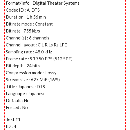
Format/Info : Digital Theater Systems
Codec ID : A_DTS
Duration : 1 h 56 min
Bit rate mode : Constant
Bit rate : 755 kb/s
Channel(s) : 6 channels
Channel layout : C L R Ls Rs LFE
Sampling rate : 48.0 kHz
Frame rate : 93.750 FPS (512 SPF)
Bit depth : 24 bits
Compression mode : Lossy
Stream size : 627 MiB (16%)
Title : Japanese DTS
Language : Japanese
Default : No
Forced : No
Text #1
ID : 4