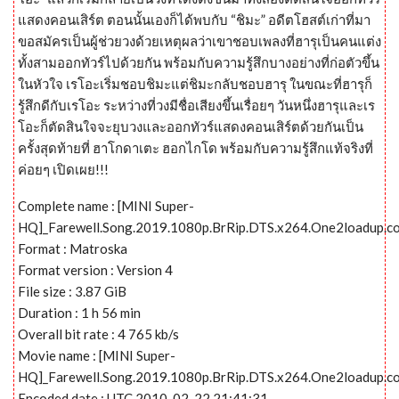
แสดงคอนเสิร์ต ตอนนั้นเองก็ได้พบกับ “ชิมะ” อดีตโฮสต์เก่าที่มา
ขอสมัครเป็นผู้ช่วยวงด้วยเหตุผลว่าเขาชอบเพลงที่ฮารุเป็นคนแต่ง
ทั้งสามออกทัวร์ไปด้วยกัน พร้อมกับความรู้สึกบางอย่างที่ก่อตัวขึ้น
ในหัวใจ เรโอะเริ่มชอบชิมะแต่ชิมะกลับชอบฮารุ ในขณะที่ฮารุก็
รู้สึกดีกับเรโอะ ระหว่างที่วงมีชื่อเสียงขึ้นเรื่อยๆ วันหนึ่งฮารุและเร
โอะก็ตัดสินใจจะยุบวงและออกทัวร์แสดงคอนเสิร์ตด้วยกันเป็น
ครั้งสุดท้ายที่ ฮาโกดาเตะ ฮอกไกโด พร้อมกับความรู้สึกแท้จริงที่
ค่อยๆ เปิดเผย!!!
Complete name : [MINI Super-
HQ]_Farewell.Song.2019.1080p.BrRip.DTS.x264.One2loadup.c
Format : Matroska
Format version : Version 4
File size : 3.87 GiB
Duration : 1 h 56 min
Overall bit rate : 4 765 kb/s
Movie name : [MINI Super-
HQ]_Farewell.Song.2019.1080p.BrRip.DTS.x264.One2loadup.c
Encoded date : UTC 2010-02-22 21:41:31