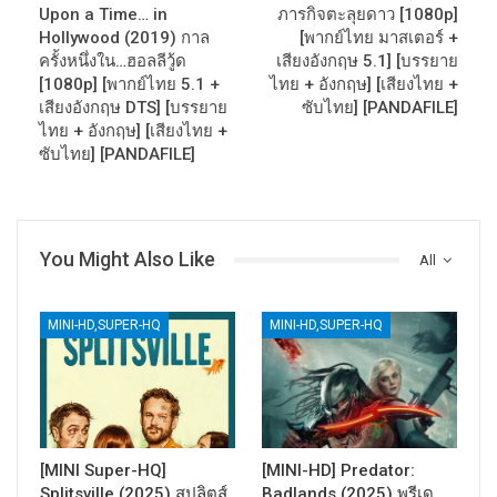
Upon a Time… in
ภารกิจตะลุยดาว [1080p]
Hollywood (2019) กาล
[พากย์ไทย มาสเตอร์ +
ครั้งหนึ่งใน…ฮอลลีวู้ด
เสียงอังกฤษ 5.1] [บรรยาย
[1080p] [พากย์ไทย 5.1 +
ไทย + อังกฤษ] [เสียงไทย +
เสียงอังกฤษ DTS] [บรรยาย
ซับไทย] [PANDAFILE]
ไทย + อังกฤษ] [เสียงไทย +
ซับไทย] [PANDAFILE]
You Might Also Like
All
MINI-HD,SUPER-HQ
MINI-HD,SUPER-HQ
[MINI Super-HQ]
[MINI-HD] Predator:
Splitsville (2025) สปลิตส์
Badlands (2025) พรีเด