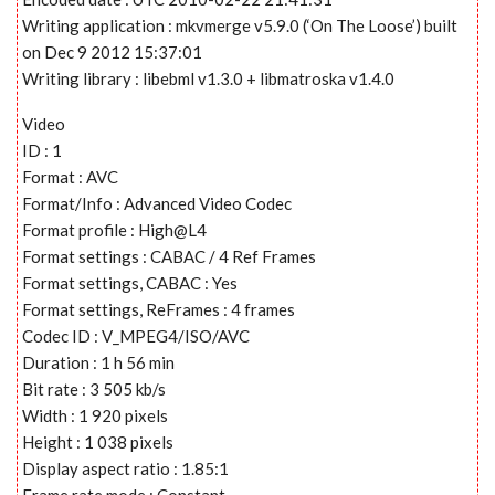
Writing application : mkvmerge v5.9.0 (‘On The Loose’) built
on Dec 9 2012 15:37:01
Writing library : libebml v1.3.0 + libmatroska v1.4.0
Video
ID : 1
Format : AVC
Format/Info : Advanced Video Codec
Format profile : High@L4
Format settings : CABAC / 4 Ref Frames
Format settings, CABAC : Yes
Format settings, ReFrames : 4 frames
Codec ID : V_MPEG4/ISO/AVC
Duration : 1 h 56 min
Bit rate : 3 505 kb/s
Width : 1 920 pixels
Height : 1 038 pixels
Display aspect ratio : 1.85:1
Frame rate mode : Constant