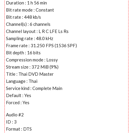
Duration : 1 h 56 min
Bit rate mode : Constant
Bit rate : 448 kb/s
Channel(s) : 6 channels
Channel layout : L R C LFE Ls Rs
Sampling rate : 48.0 kHz
Frame rate : 31.250 FPS (1536 SPF)
Bit depth : 16 bits
Compression mode : Lossy
Stream size : 372 MiB (9%)
Title : Thai DVD Master
Language : Thai
Service kind : Complete Main
Default : Yes
Forced : Yes
Audio #2
ID : 3
Format : DTS