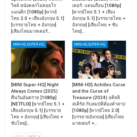
วิลล์ หนังตลกไม่ค่อยโร
เตอร์: แดนเถื่อน [1080p]
แมนติก [1080p] [พากย์
[พากย์ไทย 5.1 + เสียง
ไทย 2.0 + เสียงอังกฤษ 5.1]
อังกฤษ 5.1] [บรรยายไทย +
[บรรยายไทย + อังกฤษ]
อังกฤษ] [เสียงไทย + ซับ
[เสียงไทยมาสเตอร์…
ไทย]…
MINI-HD,SUPER-HQ
MINI-HD,SUPER-HQ
[MINI Super-HQ] Night
[MINI-HD] Achilles Curse
Always Comes (2025)
and the Curse of
คืนวันอันตราย [1080p]
Treasure (2024) อคิลลิ
[NETFLIX] [พากย์ไทย 5.1 +
สเคิร์ส กับสมบัติต้องคำสาป
เสียงอังกฤษ 5.1] [บรรยาย
[1080p] [พากย์ไทย 2.0]
ไทย + อังกฤษ] [เสียงไทย +
[บรรยายอังกฤษ] [เสียงไทย
ซับไทย]…
มาสเตอร์ +…
PREV
NEXT