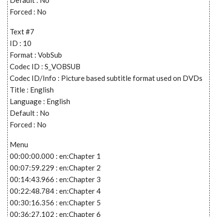
Forced : No
Text #7
ID : 10
Format : VobSub
Codec ID : S_VOBSUB
Codec ID/Info : Picture based subtitle format used on DVDs
Title : English
Language : English
Default : No
Forced : No
Menu
00:00:00.000 : en:Chapter 1
00:07:59.229 : en:Chapter 2
00:14:43.966 : en:Chapter 3
00:22:48.784 : en:Chapter 4
00:30:16.356 : en:Chapter 5
00:36:27.102 : en:Chapter 6