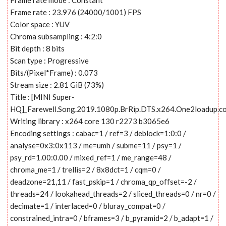
Frame rate : 23.976 (24000/1001) FPS
Color space : YUV
Chroma subsampling : 4:2:0
Bit depth : 8 bits
Scan type : Progressive
Bits/(Pixel*Frame) : 0.073
Stream size : 2.81 GiB (73%)
Title : [MINI Super-
HQ]_Farewell.Song.2019.1080p.BrRip.DTS.x264.One2loadup.c
Writing library : x264 core 130 r2273 b3065e6
Encoding settings : cabac=1 / ref=3 / deblock=1:0:0 /
analyse=0x3:0x113 / me=umh / subme=11 / psy=1 /
psy_rd=1.00:0.00 / mixed_ref=1 / me_range=48 /
chroma_me=1 / trellis=2 / 8x8dct=1 / cqm=0 /
deadzone=21,11 / fast_pskip=1 / chroma_qp_offset=-2 /
threads=24 / lookahead_threads=2 / sliced_threads=0 / nr=0 /
decimate=1 / interlaced=0 / bluray_compat=0 /
constrained_intra=0 / bframes=3 / b_pyramid=2 / b_adapt=1 /