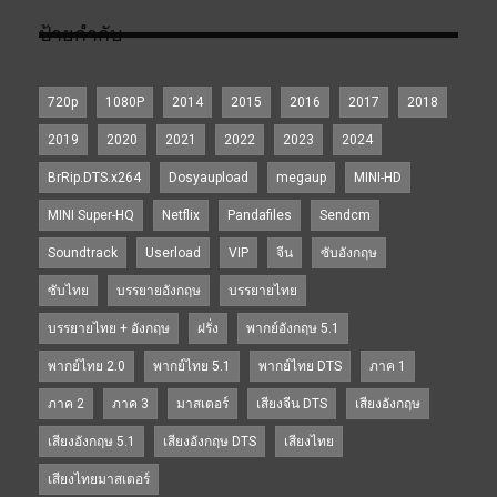
ป้ายกำกับ
720p
1080P
2014
2015
2016
2017
2018
2019
2020
2021
2022
2023
2024
BrRip.DTS.x264
Dosyaupload
megaup
MINI-HD
MINI Super-HQ
Netflix
Pandafiles
Sendcm
Soundtrack
Userload
VIP
จีน
ซับอังกฤษ
ซับไทย
บรรยายอังกฤษ
บรรยายไทย
บรรยายไทย + อังกฤษ
ฝรั่ง
พากย์อังกฤษ 5.1
พากย์ไทย 2.0
พากย์ไทย 5.1
พากย์ไทย DTS
ภาค 1
ภาค 2
ภาค 3
มาสเตอร์
เสียงจีน DTS
เสียงอังกฤษ
เสียงอังกฤษ 5.1
เสียงอังกฤษ DTS
เสียงไทย
เสียงไทยมาสเตอร์