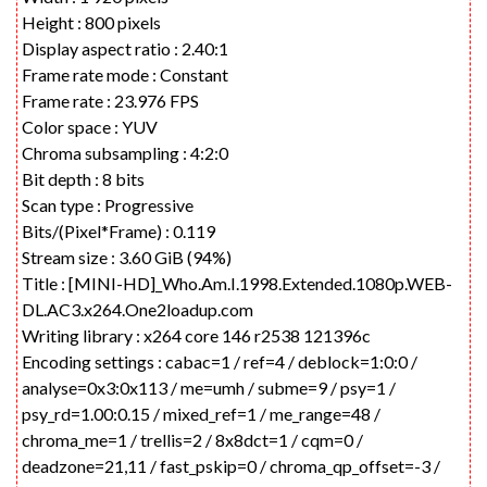
Height : 800 pixels
Display aspect ratio : 2.40:1
Frame rate mode : Constant
Frame rate : 23.976 FPS
Color space : YUV
Chroma subsampling : 4:2:0
Bit depth : 8 bits
Scan type : Progressive
Bits/(Pixel*Frame) : 0.119
Stream size : 3.60 GiB (94%)
Title : [MINI-HD]_Who.Am.I.1998.Extended.1080p.WEB-
DL.AC3.x264.One2loadup.com
Writing library : x264 core 146 r2538 121396c
Encoding settings : cabac=1 / ref=4 / deblock=1:0:0 /
analyse=0x3:0x113 / me=umh / subme=9 / psy=1 /
psy_rd=1.00:0.15 / mixed_ref=1 / me_range=48 /
chroma_me=1 / trellis=2 / 8x8dct=1 / cqm=0 /
deadzone=21,11 / fast_pskip=0 / chroma_qp_offset=-3 /