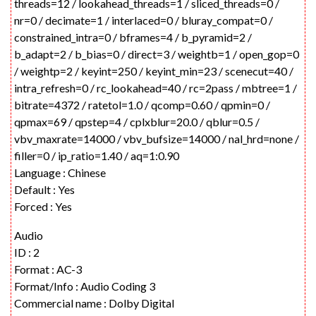
threads=12 / lookahead_threads=1 / sliced_threads=0 /
nr=0 / decimate=1 / interlaced=0 / bluray_compat=0 /
constrained_intra=0 / bframes=4 / b_pyramid=2 /
b_adapt=2 / b_bias=0 / direct=3 / weightb=1 / open_gop=0
/ weightp=2 / keyint=250 / keyint_min=23 / scenecut=40 /
intra_refresh=0 / rc_lookahead=40 / rc=2pass / mbtree=1 /
bitrate=4372 / ratetol=1.0 / qcomp=0.60 / qpmin=0 /
qpmax=69 / qpstep=4 / cplxblur=20.0 / qblur=0.5 /
vbv_maxrate=14000 / vbv_bufsize=14000 / nal_hrd=none /
filler=0 / ip_ratio=1.40 / aq=1:0.90
Language : Chinese
Default : Yes
Forced : Yes
Audio
ID : 2
Format : AC-3
Format/Info : Audio Coding 3
Commercial name : Dolby Digital