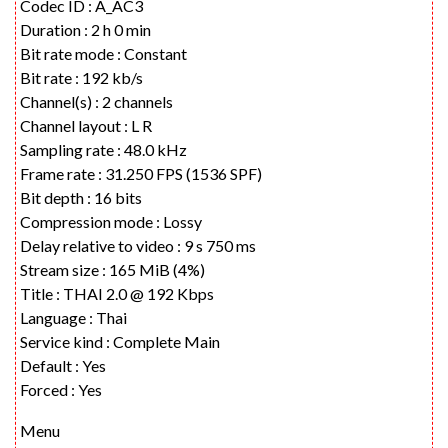
Codec ID : A_AC3
Duration : 2 h 0 min
Bit rate mode : Constant
Bit rate : 192 kb/s
Channel(s) : 2 channels
Channel layout : L R
Sampling rate : 48.0 kHz
Frame rate : 31.250 FPS (1536 SPF)
Bit depth : 16 bits
Compression mode : Lossy
Delay relative to video : 9 s 750 ms
Stream size : 165 MiB (4%)
Title : THAI 2.0 @ 192 Kbps
Language : Thai
Service kind : Complete Main
Default : Yes
Forced : Yes
Menu