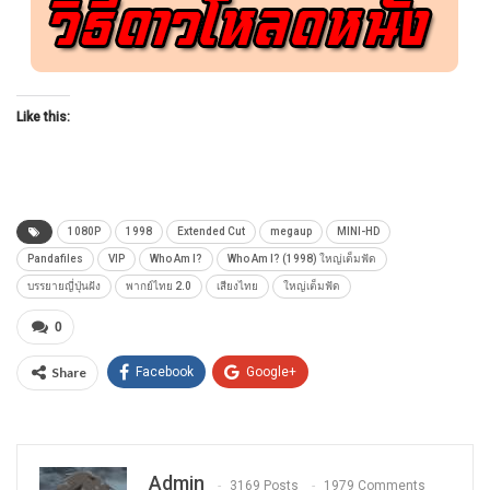
Like this:
1080P
1998
Extended Cut
megaup
MINI-HD
Pandafiles
VIP
Who Am I?
Who Am I? (1998) ใหญ่เต็มฟัด
บรรยายญี่ปุ่นฝัง
พากย์ไทย 2.0
เสียงไทย
ใหญ่เต็มฟัด
0
Share
Facebook
Google+
Admin
3169 Posts
1979 Comments