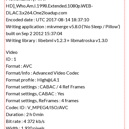
HD]_Who.Am.I.1998.Extended.1080p.WEB-
DL.AC3.x264.One2loadup.com
Encoded date : UTC 2017-08-14 18:37:10
Writing application : mkvmerge v5.8.0 (‘No Sleep / Pillow’)
built on Sep 2 2012 15:37:04
Writing library : libebml v1.2.3 + libmatroska v1.3.0
Video
ID : 1
Format : AVC
Format/Info : Advanced Video Codec
Format profile :
High@L4.1
Format settings : CABAC / 4 Ref Frames
Format settings, CABAC : Yes
Format settings, ReFrames : 4 frames
Codec ID : V_MPEG4/ISO/AVC
Duration : 2 h 0 min
Bit rate : 4 372 kb/s
Width : 1 920 pixels