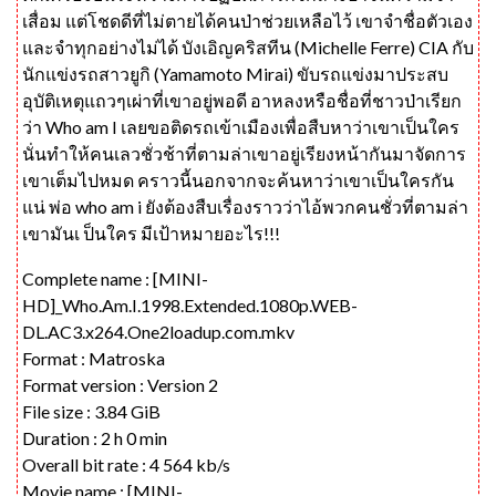
เสื่อม แต่โชดดีที่ไม่ตายได้คนป่าช่วยเหลือไว้ เขาจำชื่อตัวเอง
และจำทุกอย่างไม่ได้ บังเอิญคริสทีน (Michelle Ferre) CIA กับ
นักแข่งรถสาวยูกิ (Yamamoto Mirai) ขับรถแข่งมาประสบ
อุบัติเหตุแถวๆเผ่าที่เขาอยู่พอดี อาหลงหรือชื่อที่ชาวป่าเรียก
ว่า Who am I เลยขอติดรถเข้าเมืองเพื่อสืบหาว่าเขาเป็นใคร
นั่นทำให้คนเลวชั่วช้าที่ตามล่าเขาอยู่เรียงหน้ากันมาจัดการ
เขาเต็มไปหมด คราวนี้นอกจากจะค้นหาว่าเขาเป็นใครกัน
แน่ พ่อ who am i ยังต้องสืบเรื่องราวว่าไอ้พวกคนชั่วที่ตามล่า
เขามันเ ป็นใคร มีเป้าหมายอะไร!!!
Complete name : [MINI-
HD]_Who.Am.I.1998.Extended.1080p.WEB-
DL.AC3.x264.One2loadup.com.mkv
Format : Matroska
Format version : Version 2
File size : 3.84 GiB
Duration : 2 h 0 min
Overall bit rate : 4 564 kb/s
Movie name : [MINI-