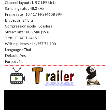
Channel layout : L R C LFE Lb Lr
Sampling rate : 48.0 kHz
Frame rate : 10.417 FPS (4608 SPF)
Bit depth : 24 bits
Compression mode : Lossless
Stream size : 885 MiB (39%)
Title : FLAC THAI 5.1
Writing library : Lavf57.71.100
Language : Thai
Default : Yes
Forced : No