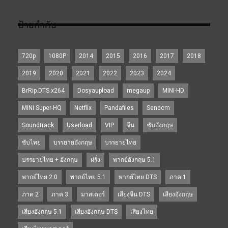
ป้ายกำกับ
720p
1080P
2014
2015
2016
2017
2018
2019
2020
2021
2022
2023
2024
BrRip.DTS.x264
Dosyaupload
megaup
MINI-HD
MINI Super-HQ
Netflix
Pandafiles
Sendcm
Soundtrack
Userload
VIP
จีน
ซับอังกฤษ
ซับไทย
บรรยายอังกฤษ
บรรยายไทย
บรรยายไทย + อังกฤษ
ฝรั่ง
พากย์อังกฤษ 5.1
พากย์ไทย 2.0
พากย์ไทย 5.1
พากย์ไทย DTS
ภาค 1
ภาค 2
ภาค 3
มาสเตอร์
เสียงจีน DTS
เสียงอังกฤษ
เสียงอังกฤษ 5.1
เสียงอังกฤษ DTS
เสียงไทย