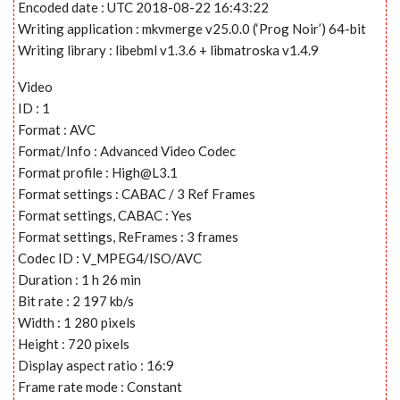
Encoded date : UTC 2018-08-22 16:43:22
Writing application : mkvmerge v25.0.0 (‘Prog Noir’) 64-bit
Writing library : libebml v1.3.6 + libmatroska v1.4.9
Video
ID : 1
Format : AVC
Format/Info : Advanced Video Codec
Format profile :
High@L3.1
Format settings : CABAC / 3 Ref Frames
Format settings, CABAC : Yes
Format settings, ReFrames : 3 frames
Codec ID : V_MPEG4/ISO/AVC
Duration : 1 h 26 min
Bit rate : 2 197 kb/s
Width : 1 280 pixels
Height : 720 pixels
Display aspect ratio : 16:9
Frame rate mode : Constant