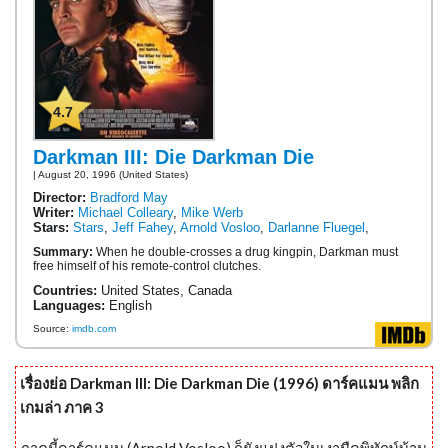
4.7
Darkman III: Die Darkman Die
| August 20, 1996 (United States)
Director:
Bradford May
Writer:
Michael Colleary
,
Mike Werb
Stars:
Stars
,
Jeff Fahey
,
Arnold Vosloo
,
Darlanne Fluegel
,
Summary:
When he double-crosses a drug kingpin, Darkman must
free himself of his remote-control clutches.
Countries:
United States, Canada
Languages:
English
Source:
imdb.com
เรื่องย่อ Darkman III: Die Darkman Die (1996) ดาร์คแมน พลิก
เกมล่า ภาค 3
ภาคนี้ดาร์คแมน (Arnold Vosloo) ก็ยังแฝงตัวในเงามืดพิทักษ์บ้าน