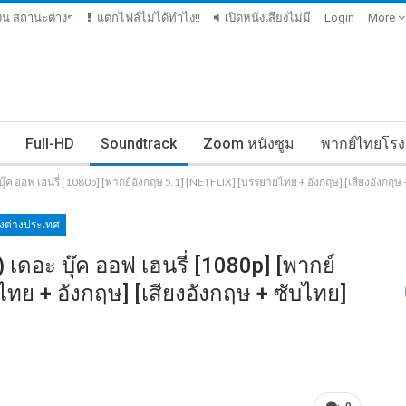
เงิน สถานะต่างๆ
แตกไฟล์ไม่ได้ทำไง!!
เปิดหนังเสียงไม่มี
Login
More
Full-HD
Soundtrack
Zoom หนังซูม
พากย์ไทยโรง
 บุ๊ค ออฟ เฮนรี่ [1080p] [พากย์อังกฤษ 5.1] [NETFLIX] [บรรยายไทย + อังกฤษ] [เสียงอังกฤ
ังต่างประเทศ
 เดอะ บุ๊ค ออฟ เฮนรี่ [1080p] [พากย์
ทย + อังกฤษ] [เสียงอังกฤษ + ซับไทย]