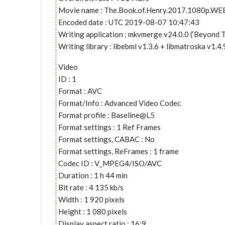
Movie name : The.Book.of.Henry.2017.1080p.WE
Encoded date : UTC 2019-08-07 10:47:43
Writing application : mkvmerge v24.0.0 (‘Beyond T
Writing library : libebml v1.3.6 + libmatroska v1.4.
Video
ID : 1
Format : AVC
Format/Info : Advanced Video Codec
Format profile : Baseline@L5
Format settings : 1 Ref Frames
Format settings, CABAC : No
Format settings, ReFrames : 1 frame
Codec ID : V_MPEG4/ISO/AVC
Duration : 1 h 44 min
Bit rate : 4 135 kb/s
Width : 1 920 pixels
Height : 1 080 pixels
Display aspect ratio : 16:9