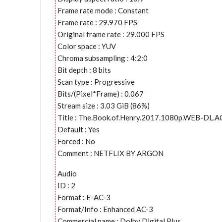
Frame rate mode : Constant
Frame rate : 29.970 FPS
Original frame rate : 29.000 FPS
Color space : YUV
Chroma subsampling : 4:2:0
Bit depth : 8 bits
Scan type : Progressive
Bits/(Pixel*Frame) : 0.067
Stream size : 3.03 GiB (86%)
Title : The.Book.of.Henry.2017.1080p.WEB-DL.A
Default : Yes
Forced : No
Comment : NETFLIX BY ARGON
Audio
ID : 2
Format : E-AC-3
Format/Info : Enhanced AC-3
Commercial name : Dolby Digital Plus