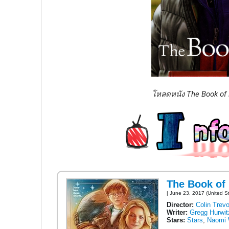
โหลดหนัง The Book of H
The Book of
| June 23, 2017 (United S
Director:
Colin Trev
Writer:
Gregg Hurwit
Stars:
Stars
,
Naomi 