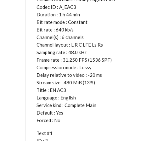
Codec ID : A_EAC3
Duration : 1 h 44 min
Bit rate mode : Constant
Bit rate : 640 kb/s
Channel(s) : 6 channels
Channel layout : L R C LFE Ls Rs
Sampling rate : 48.0 kHz
Frame rate : 31.250 FPS (1536 SPF)
Compression mode : Lossy
Delay relative to video : -20 ms
Stream size : 480 MiB (13%)
Title : EN AC3
Language : English
Service kind : Complete Main
Default : Yes
Forced : No
Text #1
ID : 3