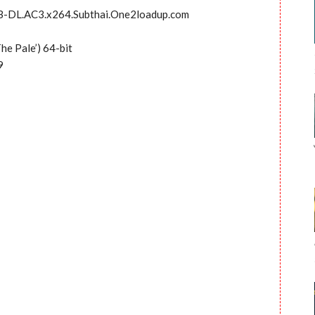
B-DL.AC3.x264.Subthai.One2loadup.com
he Pale’) 64-bit
9