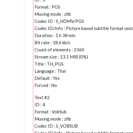
Format : PGS
Muxing mode : zlib
Codec ID : S_HDMV/PGS
Codec ID/Info : Picture based subtitle format 
Duration : 1 h 38 min
Bit rate : 18.6 kb/s
Count of elements : 2360
Stream size : 13.1 MiB (0%)
Title : TH_PGS
Language : Thai
Default : Yes
Forced : No
Text #2
ID : 4
Format : VobSub
Muxing mode : zlib
Codec ID : S_VOBSUB
Codec ID/Info : Picture based subtitle format us