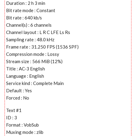
Duration : 2 h 3 min
Bit rate mode : Constant
Bit rate : 640 kb/s
Channel(s) : 6 channels
Channel layout : L R C LFE Ls Rs
Sampling rate : 48.0 kHz
Frame rate : 31.250 FPS (1536 SPF)
Compression mode : Lossy
Stream size : 566 MiB (12%)
Title : AC-3 English
Language : English
Service kind : Complete Main
Default : Yes
Forced : No
Text #1
ID : 3
Format : VobSub
Muxing mode : zlib