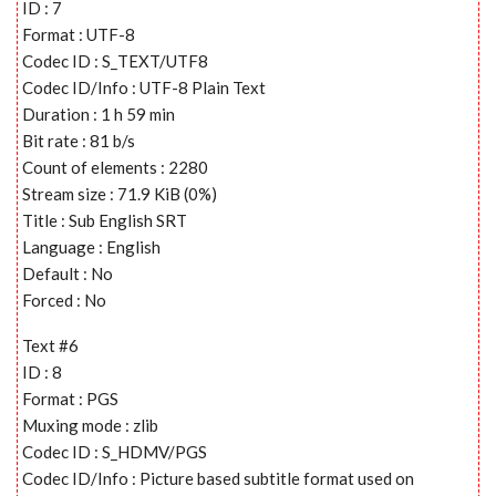
ID : 7
Format : UTF-8
Codec ID : S_TEXT/UTF8
Codec ID/Info : UTF-8 Plain Text
Duration : 1 h 59 min
Bit rate : 81 b/s
Count of elements : 2280
Stream size : 71.9 KiB (0%)
Title : Sub English SRT
Language : English
Default : No
Forced : No
Text #6
ID : 8
Format : PGS
Muxing mode : zlib
Codec ID : S_HDMV/PGS
Codec ID/Info : Picture based subtitle format used on