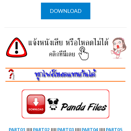
DOWNLOAD
PART01
||||
PART02
||||
PART03
||||
PART04
||||
PART05