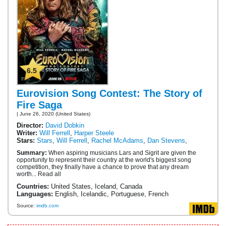
6.5
Eurovision Song Contest: The Story of
Fire Saga
| June 26, 2020 (United States)
Director:
David Dobkin
Writer:
Will Ferrell
,
Harper Steele
Stars:
Stars
,
Will Ferrell
,
Rachel McAdams
,
Dan Stevens
,
Summary:
When aspiring musicians Lars and Sigrit are given the
opportunity to represent their country at the world's biggest song
competition, they finally have a chance to prove that any dream
worth... Read all
Countries:
United States, Iceland, Canada
Languages:
English, Icelandic, Portuguese, French
Source:
imdb.com