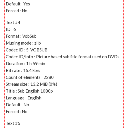
Default : Yes
Forced : No
Text #4
ID : 6
Format : VobSub
Muxing mode : zlib
Codec ID : S_VOBSUB
Codec ID/Info : Picture based subtitle format used on DVDs
Duration : 1 h 59 min
Bit rate : 15.4 kb/s
Count of elements : 2280
Stream size : 13.2 MiB (0%)
Title : Sub English 1080p
Language : English
Default : No
Forced : No
Text #5