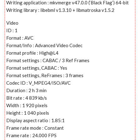
Writing application : mkvmerge v47.0.0 (‘Black Flag’) 64-bit
Writing library : libebml v1.3.10 + libmatroska v1.5.2
Video
ID : 1
Format : AVC
Format/Info : Advanced Video Codec
Format profile : High@L4
Format settings : CABAC / 3 Ref Frames
Format settings, CABAC : Yes
Format settings, ReFrames : 3 frames
Codec ID : V_MPEG4/ISO/AVC
Duration : 2 h 3 min
Bit rate : 4 839 kb/s
Width : 1 920 pixels
Height : 1 040 pixels
Display aspect ratio : 1.85:1
Frame rate mode : Constant
Frame rate : 24.000 FPS