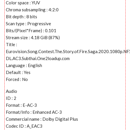
Color space : YUV
Chroma subsampling : 4:2:0
Bit depth : 8 bits
Scan type : Progressive
Bits/(Pixel*Frame) : 0.101
Stream size : 4.18 GiB (87%)
Title :
Eurovision.Song.Contest.The.Story.of.Fire.Saga.2020.1080p.N
DL.AC3.Subthai.One2loadup.com
Language : English
Default : Yes
Forced : No
Audio
ID : 2
Format : E-AC-3
Format/Info : Enhanced AC-3
Commercial name : Dolby Digital Plus
Codec ID : A_EAC3