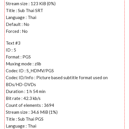
Stream size : 123 KiB (0%)
Title : Sub Thai SRT
Language : Thai
Default : No
Forced : No
Text #3
ID : 5
Format : PGS
Muxing mode : zlib
Codec ID : S_HDMV/PGS
Codec ID/Info : Picture based subtitle format used on
BDs/HD-DVDs
Duration : 1 h 54 min
Bit rate : 42.3 kb/s
Count of elements : 3694
Stream size : 34.6 MiB (1%)
Title : Sub Thai PGS
Language : Thai